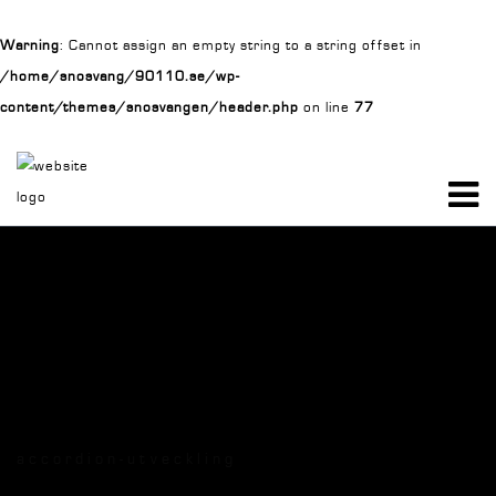
Warning
: Cannot assign an empty string to a string offset in
/home/snosvang/90110.se/wp-
content/themes/snosvangen/header.php
on line
77
accordion-utveckling