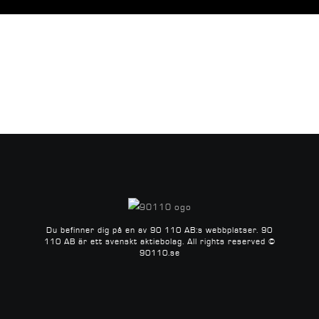
Du befinner dig på en av 90 110 AB:s webbplatser.
90
110 AB är ett svenskt aktiebolag.
All rights reserved ©
90110.se