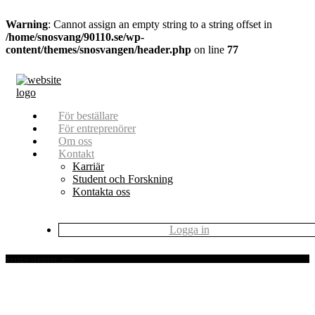
Warning
: Cannot assign an empty string to a string offset in
/home/snosvang/90110.se/wp-
content/themes/snosvangen/header.php
on line
77
För beställare
För entreprenörer
Om oss
Kontakt
Karriär
Student och Forskning
Kontakta oss
Logga in
ovriga-tjanster_new