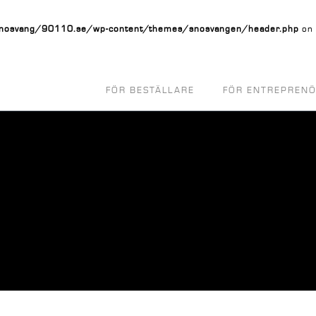
osvang/90110.se/wp-content/themes/snosvangen/header.php
on 
FÖR BESTÄLLARE
FÖR ENTREPREN