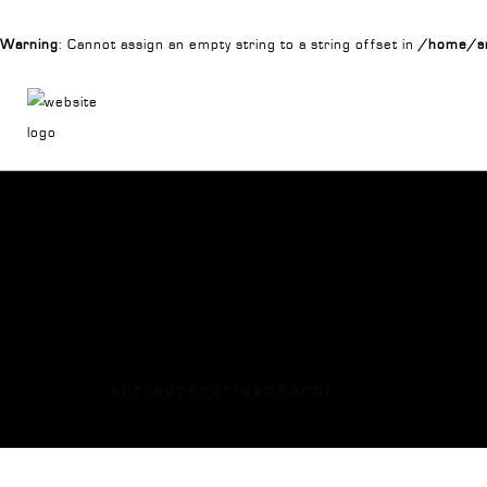
Warning
: Cannot assign an empty string to a string offset in
/home/sn
entreprenor-upphandl