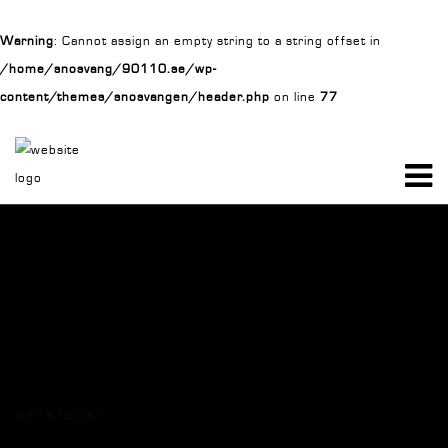
Warning
: Cannot assign an empty string to a string offset in
/home/snosvang/90110.se/wp-
content/themes/snosvangen/header.php
on line
77
developer