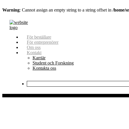
Warning
: Cannot assign an empty string to a string offset in
/home/s
För beställare
För entreprenörer
Om oss
Kontakt
Karriär
Student och Forskning
Kontakta oss
entreprenor-uppdrag