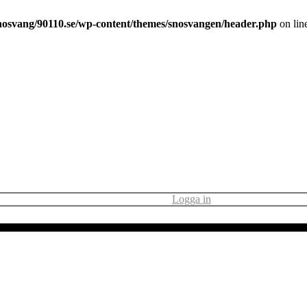
nosvang/90110.se/wp-content/themes/snosvangen/header.php
on lin
Logga in