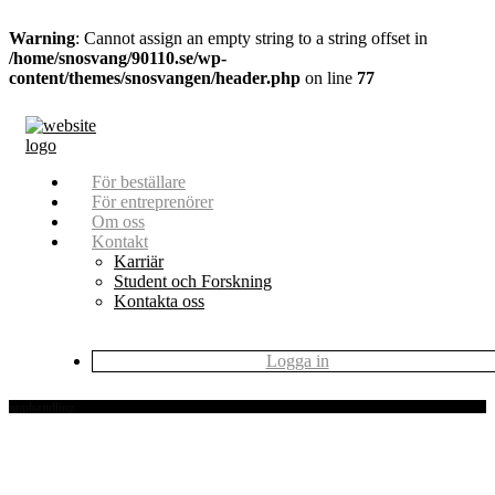
Warning
: Cannot assign an empty string to a string offset in
/home/snosvang/90110.se/wp-
content/themes/snosvangen/header.php
on line
77
För beställare
För entreprenörer
Om oss
Kontakt
Karriär
Student och Forskning
Kontakta oss
Logga in
upphandling