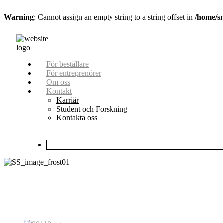
Warning
: Cannot assign an empty string to a string offset in
/home/s
För beställare
För entreprenörer
Om oss
Kontakt
Karriär
Student och Forskning
Kontakta oss