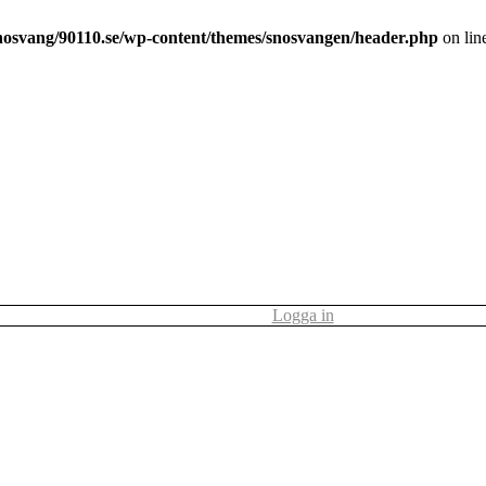
nosvang/90110.se/wp-content/themes/snosvangen/header.php
on lin
Logga in