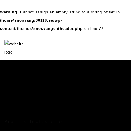
Warning
: Cannot assign an empty string to a string offset in
/home/snosvang/90110.se/wp-
content/themes/snosvangen/header.php
on line
77
Proin id lectus vitae