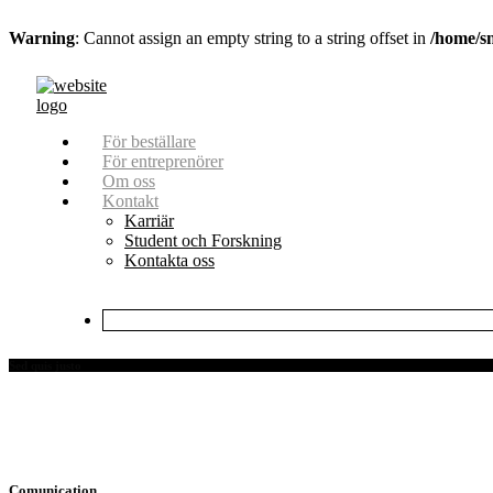
Warning
: Cannot assign an empty string to a string offset in
/home/s
För beställare
För entreprenörer
Om oss
Kontakt
Karriär
Student och Forskning
Kontakta oss
Sed quis justo
Comunication