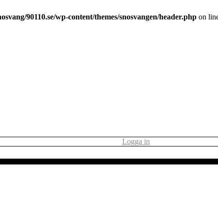
nosvang/90110.se/wp-content/themes/snosvangen/header.php
on lin
Logga in