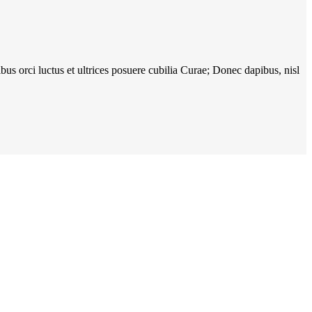
bus orci luctus et ultrices posuere cubilia Curae; Donec dapibus, nisl
Om oss
|
Karriär
|
Kontakt