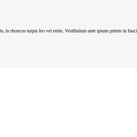
s, in rhoncus turpis leo vel enim. Vestibulum ante ipsum primis in fauci
Följ oss på: