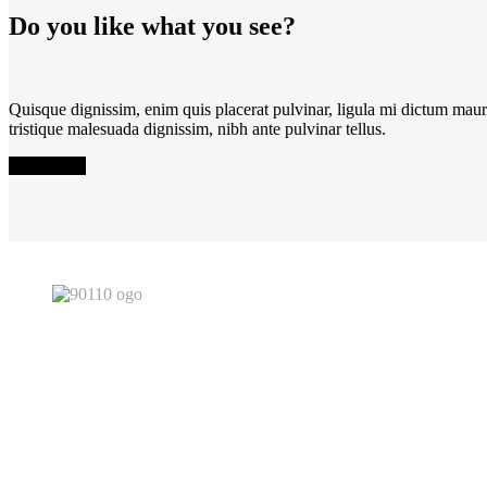
Do you like what you see?
Quisque dignissim, enim quis placerat pulvinar, ligula mi dictum mauri
tristique malesuada dignissim, nibh ante pulvinar tellus.
Read More
Du befinner dig på en av 90 110 AB:s webbplatser.
90 110 AB är ett svenskt aktiebolag.
All rights reserved © 90110.se