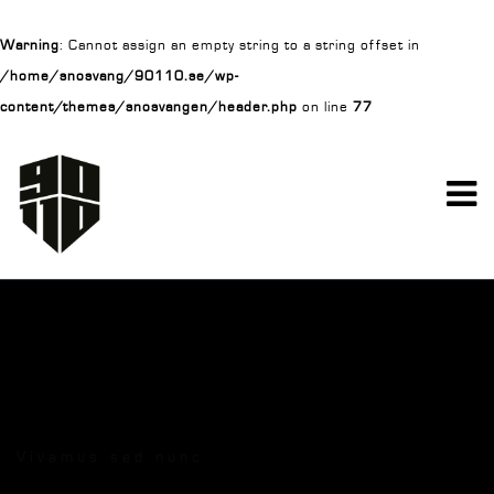
Warning
: Cannot assign an empty string to a string offset in
/home/snosvang/90110.se/wp-
content/themes/snosvangen/header.php
on line
77
Vivamus sed nunc