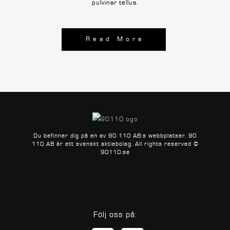
pulvinar tellus.
Read More
Du befinner dig på en av 90 110 AB:s webbplatser.
90
110 AB är ett svenskt aktiebolag.
All rights reserved ©
90110.se
Följ oss på: