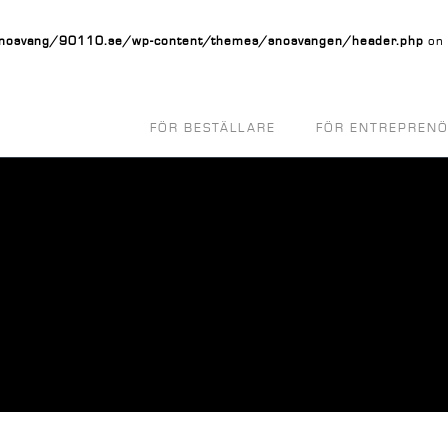
osvang/90110.se/wp-content/themes/snosvangen/header.php
on 
FÖR BESTÄLLARE
FÖR ENTREPREN