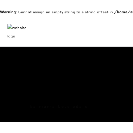
Warning
: Cannot assign an empty string to a string offset in
/home/sn
karriar-arbetsledare