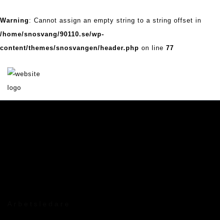
Warning
: Cannot assign an empty string to a string offset in
/home/snosvang/90110.se/wp-
content/themes/snosvangen/header.php
on line
77
Arbetsledare