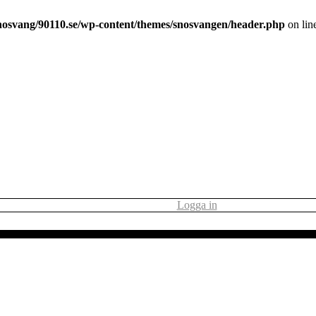
nosvang/90110.se/wp-content/themes/snosvangen/header.php
on lin
Logga in