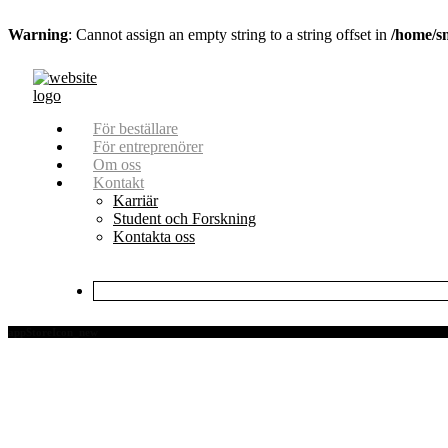
Warning
: Cannot assign an empty string to a string offset in
/home/s
För beställare
För entreprenörer
Om oss
Kontakt
Karriär
Student och Forskning
Kontakta oss
appStoreIcon_new