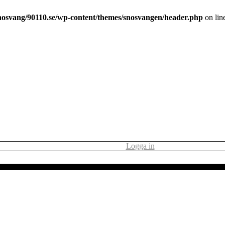
nosvang/90110.se/wp-content/themes/snosvangen/header.php
on lin
Logga in