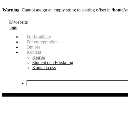
Warning
: Cannot assign an empty string to a string offset in
/home/s
För beställare
För entreprenörer
Om oss
Kontakt
Karriär
Student och Forskning
Kontakta oss
facebook