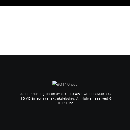
Du befinner dig på en av 90 110 AB:s webbplatser.
90
110 AB är ett svenskt aktiebolag.
All rights reserved ©
90110.se