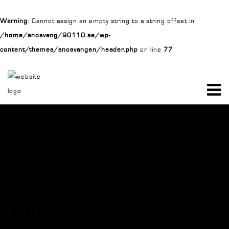
Warning
: Cannot assign an empty string to a string offset in
/home/snosvang/90110.se/wp-
content/themes/snosvangen/header.php
on line
77
student-examens