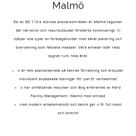
Malmö
Ett av 90 110:s största ansvarsområden är Malmö-regionen
där närvaron och resursutbudet förstärks kontinuerligt. Vi
hjälper alla typer av företagskunder med såväl planering och
övervakning som faktiska insatser. Våra enheter står redo
dygnet runt, hela året.
vi är helt specialiserade på teknisk förvaltning och erbjuder
individuellt anpassade lösningar för just Er verksamhet
vi har omfattande resurser och lång erfarenhet av Hard
Facility Management i Malmö med omnejd
med modern arbetsmetodik och teknik ger vi Er full insikt
och kontroll