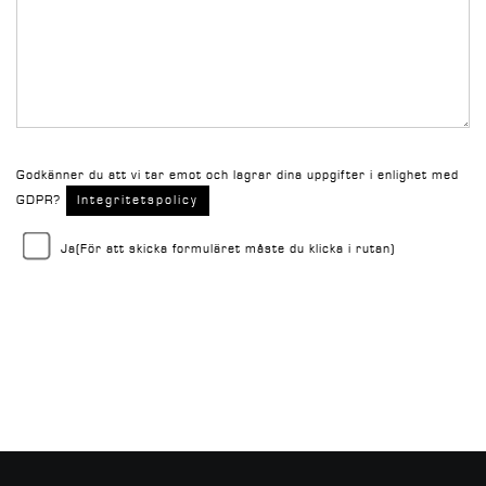
Godkänner du att vi tar emot och lagrar dina uppgifter i enlighet med
GDPR?
Integritetspolicy
Ja
(För att skicka formuläret måste du klicka i rutan)