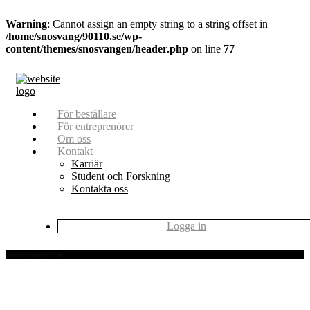
Warning
: Cannot assign an empty string to a string offset in
/home/snosvang/90110.se/wp-
content/themes/snosvangen/header.php
on line
77
För beställare
För entreprenörer
Om oss
Kontakt
Karriär
Student och Forskning
Kontakta oss
Logga in
snorojning-sthlm