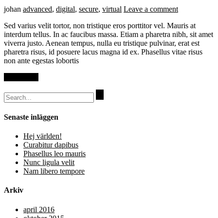
johan
advanced
,
digital
,
secure
,
virtual
Leave a comment
Sed varius velit tortor, non tristique eros porttitor vel. Mauris at
interdum tellus. In ac faucibus massa. Etiam a pharetra nibh, sit amet
viverra justo. Aenean tempus, nulla eu tristique pulvinar, erat est
pharetra risus, id posuere lacus magna id ex. Phasellus vitae risus
non ante egestas lobortis
Read More
Search
for:
Senaste inläggen
Hej världen!
Curabitur dapibus
Phasellus leo mauris
Nunc ligula velit
Nam libero tempore
Arkiv
april 2016