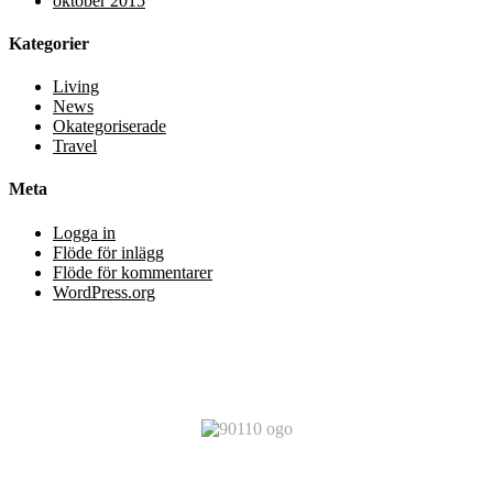
oktober 2015
Kategorier
Living
News
Okategoriserade
Travel
Meta
Logga in
Flöde för inlägg
Flöde för kommentarer
WordPress.org
Du befinner dig på en av 90 110 AB:s webbplatser.
90 110 AB är ett
svenskt aktiebolag.
All rights reserved © 90110.se