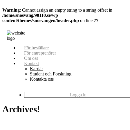
Warning
: Cannot assign an empty string to a string offset in
/home/snosvang/90110.se/wp-
content/themes/snosvangen/header.php
on line
77
För beställare
För entreprenörer
Om oss
Kontakt
Karriär
Student och Forskning
Kontakta oss
Logga in
Archives!