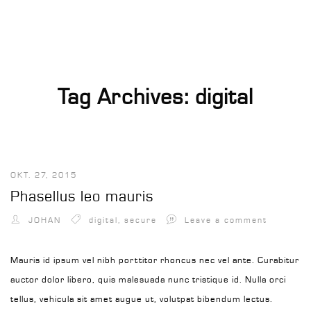
Tag Archives: digital
OKT. 27, 2015
Phasellus leo mauris
JOHAN
digital
,
secure
Leave a comment
Mauris id ipsum vel nibh porttitor rhoncus nec vel ante. Curabitur
auctor dolor libero, quis malesuada nunc tristique id. Nulla orci
tellus, vehicula sit amet augue ut, volutpat bibendum lectus.