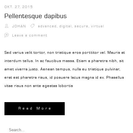
OKT. 27, 2015
Pellentesque dapibus
JOHAN
advanced
,
digital
,
secure
,
virtual
Leave a comment
Sed varius velit tortor, non tristique eros porttitor vel. Mauris at
interdum tellus. In ac faucibus massa. Etiam a pharetra nibh, sit
amet viverra justo. Aenean tempus, nulla eu tristique pulvinar,
erat est pharetra risus, id posuere lacus magna id ex. Phasellus
vitae risus non ante egestas lobortis
Read More
Search