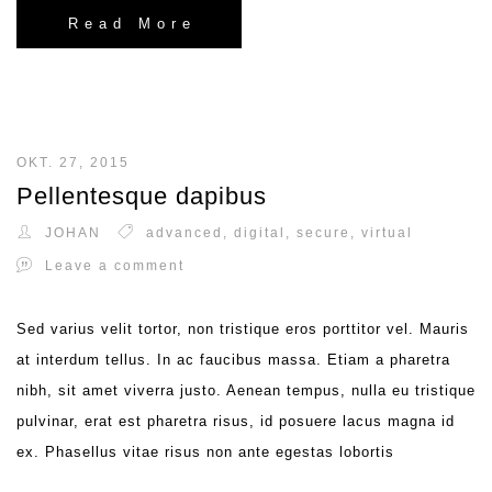
Read More
OKT. 27, 2015
Pellentesque dapibus
JOHAN
advanced
,
digital
,
secure
,
virtual
Leave a comment
Sed varius velit tortor, non tristique eros porttitor vel. Mauris
at interdum tellus. In ac faucibus massa. Etiam a pharetra
nibh, sit amet viverra justo. Aenean tempus, nulla eu tristique
pulvinar, erat est pharetra risus, id posuere lacus magna id
ex. Phasellus vitae risus non ante egestas lobortis