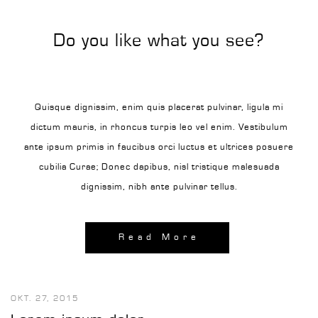
Do you like what you see?
Quisque dignissim, enim quis placerat pulvinar, ligula mi
dictum mauris, in rhoncus turpis leo vel enim. Vestibulum
ante ipsum primis in faucibus orci luctus et ultrices posuere
cubilia Curae; Donec dapibus, nisl tristique malesuada
dignissim, nibh ante pulvinar tellus.
Read More
OKT. 27, 2015