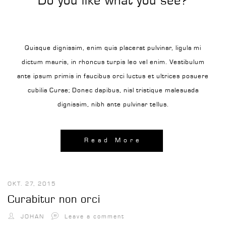
Do you like what you see?
Quisque dignissim, enim quis placerat pulvinar, ligula mi
dictum mauris, in rhoncus turpis leo vel enim. Vestibulum
ante ipsum primis in faucibus orci luctus et ultrices posuere
cubilia Curae; Donec dapibus, nisl tristique malesuada
dignissim, nibh ante pulvinar tellus.
Read More
OKT. 27, 2015
Curabitur non orci
JOHAN
Leave a comment