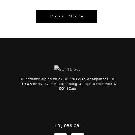
Read More
Du befinner dig på en av 90 110 AB:s webbplatser.
90
110 AB är ett svenskt aktiebolag.
All rights reserved ©
90110.se
Följ oss på: