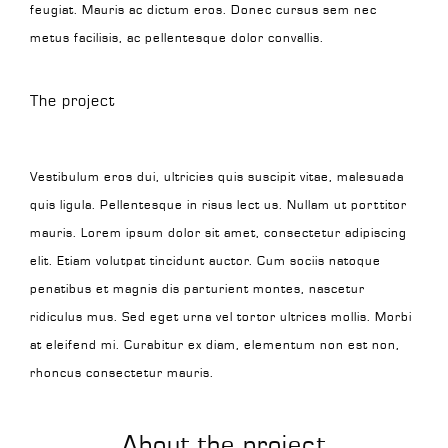
feugiat. Mauris ac dictum eros. Donec cursus sem nec
metus facilisis, ac pellentesque dolor convallis.
The project
Vestibulum eros dui, ultricies quis suscipit vitae, malesuada
quis ligula. Pellentesque in risus lect us. Nullam ut porttitor
mauris. Lorem ipsum dolor sit amet, consectetur adipiscing
elit. Etiam volutpat tincidunt auctor. Cum sociis natoque
penatibus et magnis dis parturient montes, nascetur
ridiculus mus. Sed eget urna vel tortor ultrices mollis. Morbi
at eleifend mi. Curabitur ex diam, elementum non est non,
rhoncus consectetur mauris.
About the project