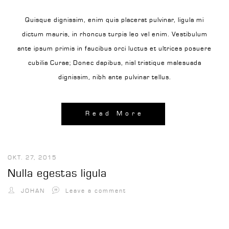
Quisque dignissim, enim quis placerat pulvinar, ligula mi
dictum mauris, in rhoncus turpis leo vel enim. Vestibulum
ante ipsum primis in faucibus orci luctus et ultrices posuere
cubilia Curae; Donec dapibus, nisl tristique malesuada
dignissim, nibh ante pulvinar tellus.
Read More
OKT. 27, 2015
Nulla egestas ligula
JOHAN
Leave a comment