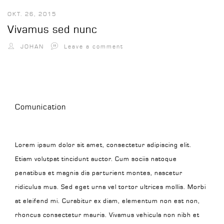
OKT. 26, 2015
Vivamus sed nunc
JOHAN
Leave a comment
Comunication
Lorem ipsum dolor sit amet, consectetur adipiscing elit.
Etiam volutpat tincidunt auctor. Cum sociis natoque
penatibus et magnis dis parturient montes, nascetur
ridiculus mus. Sed eget urna vel tortor ultrices mollis. Morbi
at eleifend mi. Curabitur ex diam, elementum non est non,
rhoncus consectetur mauris. Vivamus vehicula non nibh et