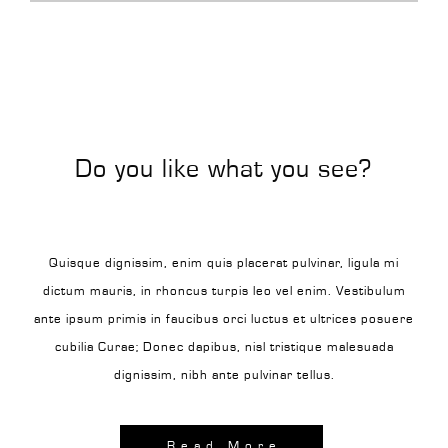
Do you like what you see?
Quisque dignissim, enim quis placerat pulvinar, ligula mi
dictum mauris, in rhoncus turpis leo vel enim. Vestibulum
ante ipsum primis in faucibus orci luctus et ultrices posuere
cubilia Curae; Donec dapibus, nisl tristique malesuada
dignissim, nibh ante pulvinar tellus.
Read More