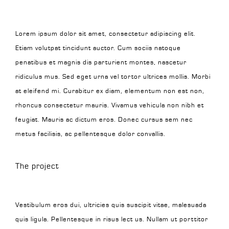
Lorem ipsum dolor sit amet, consectetur adipiscing elit.
Etiam volutpat tincidunt auctor. Cum sociis natoque
penatibus et magnis dis parturient montes, nascetur
ridiculus mus. Sed eget urna vel tortor ultrices mollis. Morbi
at eleifend mi. Curabitur ex diam, elementum non est non,
rhoncus consectetur mauris. Vivamus vehicula non nibh et
feugiat. Mauris ac dictum eros. Donec cursus sem nec
metus facilisis, ac pellentesque dolor convallis.
The project
Vestibulum eros dui, ultricies quis suscipit vitae, malesuada
quis ligula. Pellentesque in risus lect us. Nullam ut porttitor