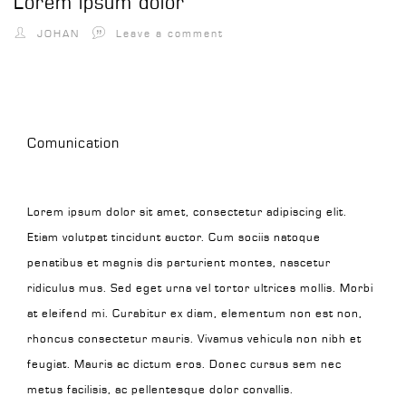
Lorem ipsum dolor
JOHAN
Leave a comment
Comunication
Lorem ipsum dolor sit amet, consectetur adipiscing elit.
Etiam volutpat tincidunt auctor. Cum sociis natoque
penatibus et magnis dis parturient montes, nascetur
ridiculus mus. Sed eget urna vel tortor ultrices mollis. Morbi
at eleifend mi. Curabitur ex diam, elementum non est non,
rhoncus consectetur mauris. Vivamus vehicula non nibh et
feugiat. Mauris ac dictum eros. Donec cursus sem nec
metus facilisis, ac pellentesque dolor convallis.