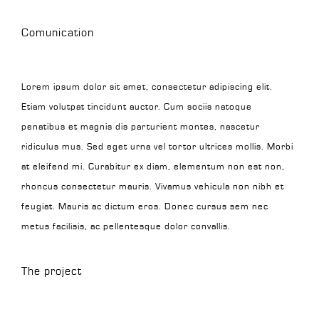
Comunication
Lorem ipsum dolor sit amet, consectetur adipiscing elit.
Etiam volutpat tincidunt auctor. Cum sociis natoque
penatibus et magnis dis parturient montes, nascetur
ridiculus mus. Sed eget urna vel tortor ultrices mollis. Morbi
at eleifend mi. Curabitur ex diam, elementum non est non,
rhoncus consectetur mauris. Vivamus vehicula non nibh et
feugiat. Mauris ac dictum eros. Donec cursus sem nec
metus facilisis, ac pellentesque dolor convallis.
The project