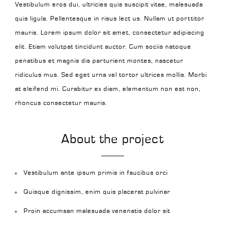
Vestibulum eros dui, ultricies quis suscipit vitae, malesuada
quis ligula. Pellentesque in risus lect us. Nullam ut porttitor
mauris. Lorem ipsum dolor sit amet, consectetur adipiscing
elit. Etiam volutpat tincidunt auctor. Cum sociis natoque
penatibus et magnis dis parturient montes, nascetur
ridiculus mus. Sed eget urna vel tortor ultrices mollis. Morbi
at eleifend mi. Curabitur ex diam, elementum non est non,
rhoncus consectetur mauris.
About the project
Vestibulum ante ipsum primis in faucibus orci
Quisque dignissim, enim quis placerat pulvinar
Proin accumsan malesuada venenatis dolor sit