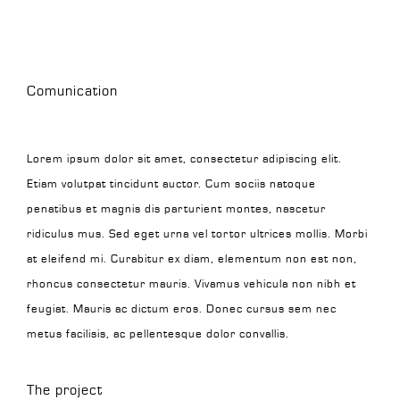
Comunication
Lorem ipsum dolor sit amet, consectetur adipiscing elit.
Etiam volutpat tincidunt auctor. Cum sociis natoque
penatibus et magnis dis parturient montes, nascetur
ridiculus mus. Sed eget urna vel tortor ultrices mollis. Morbi
at eleifend mi. Curabitur ex diam, elementum non est non,
rhoncus consectetur mauris. Vivamus vehicula non nibh et
feugiat. Mauris ac dictum eros. Donec cursus sem nec
metus facilisis, ac pellentesque dolor convallis.
The project